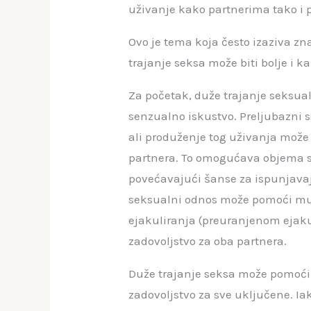
uživanje kako partnerima tako i
Ovo je tema koja često izaziva zna
trajanje seksa može biti bolje i k
Za početak, duže trajanje seksu
senzualno iskustvo. Preljubazni se
ali produženje tog uživanja može
partnera. To omogućava objema str
povećavajući šanse za ispunjavaju
seksualni odnos može pomoći mu
ejakuliranja (preuranjenom ejakul
zadovoljstvo za oba partnera.
Duže trajanje seksa može pomoći
zadovoljstvo za sve uključene. Iak