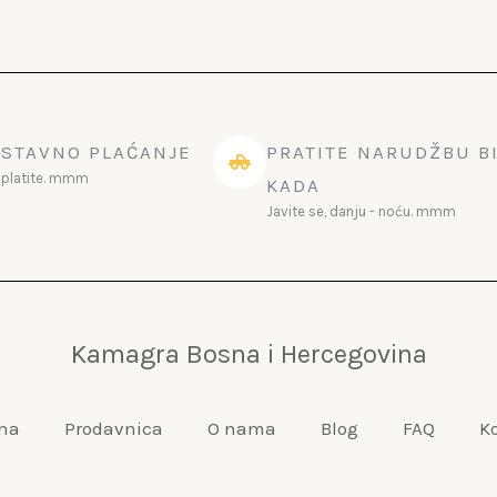
STAVNO PLAĆANJE
PRATITE NARUDŽBU B
a platite. mmm
KADA
Javite se, danju - noću. mmm
Kamagra Bosna i Hercegovina
na
Prodavnica
O nama
Blog
FAQ
K