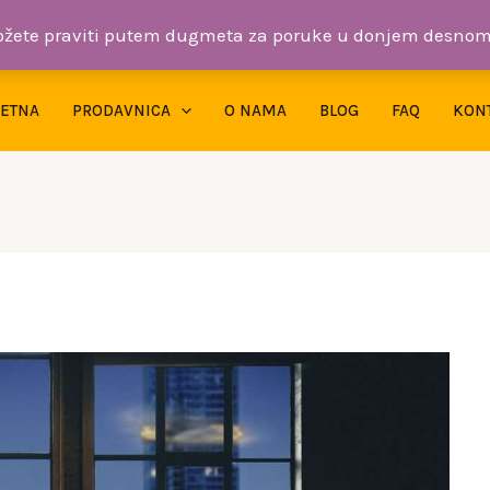
žete praviti putem dugmeta za poruke u donjem desnom
ETNA
PRODAVNICA
O NAMA
BLOG
FAQ
KON