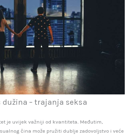
eć dužina – trajanja seksa
itet je uvijek važniji od kvantiteta. Međutim,
sualnog čina može pružiti dublje zadovoljstvo i veće