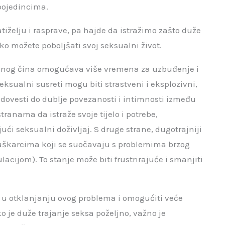
 pojedincima.
tiželju i rasprave, pa hajde da istražimo zašto duže
ako možete poboljšati svoj seksualni život.
alnog čina omogućava više vremena za uzbuđenje i
ksualni susreti mogu biti strastveni i eksplozivni,
 dovesti do dublje povezanosti i intimnosti između
anama da istraže svoje tijelo i potrebe,
ći seksualni doživljaj. S druge strane, dugotrajniji
škarcima koji se suočavaju s problemima brzog
acijom). To stanje može biti frustrirajuće i smanjiti
 u otklanjanju ovog problema i omogućiti veće
o je duže trajanje seksa poželjno, važno je