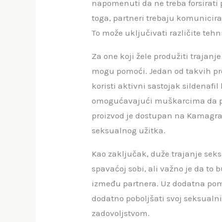
napomenuti da ne treba forsirati
toga, partneri trebaju komunicirati
To može uključivati ​​različite teh
Za one koji žele produžiti trajan
mogu pomoći. Jedan od takvih pr
koristi aktivni sastojak sildenafi
omogućavajući muškarcima da pos
proizvod je dostupan na Kamagra.
seksualnog užitka.
Kao zaključak, duže trajanje seks
spavaćoj sobi, ali važno je da to
između partnera. Uz dodatna pom
dodatno poboljšati svoj seksualni 
zadovoljstvom.