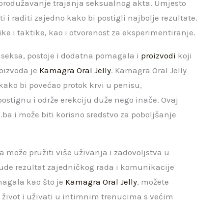
 produžavanje trajanja seksualnog akta. Umjesto
 i raditi zajedno kako bi postigli najbolje rezultate.
nike i taktike, kao i otvorenost za eksperimentiranje.
je seksa, postoje i dodatna pomagala i
proizvodi
koji
oizvoda je
Kamagra Oral Jelly
. Kamagra Oral Jelly
l kako bi povećao protok krvi u penisu,
tignu i održe erekciju duže nego inače. Ovaj
ba i može biti korisno sredstvo za poboljšanje
a može pružiti više uživanja i zadovoljstva u
 bude rezultat zajedničkog rada i komunikacije
agala kao što je
Kamagra Oral Jelly
, možete
život i uživati ​​u intimnim trenucima s većim